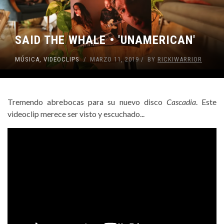
SAID THE WHALE • 'UNAMERICAN'
MÚSICA
,
VIDEOCLIPS
MARZO 11, 2019
BY
RICKIWARRIOR
Tremendo abrebocas para su nuevo disco
Cascadia
. Este
videoclip merece ser visto y escuchado...