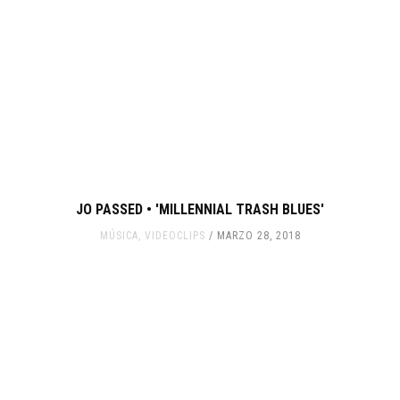
JO PASSED • 'MILLENNIAL TRASH BLUES'
MÚSICA
,
VIDEOCLIPS
MARZO 28, 2018