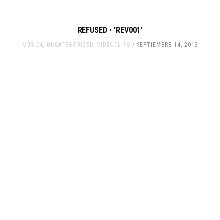
REFUSED • 'REV001'
MÚSICA
,
UNCATEGORIZED
,
VIDEOCLIPS
SEPTIEMBRE 14, 2019