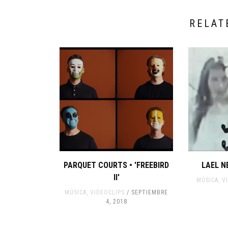
RELAT
PARQUET COURTS • 'FREEBIRD
LAEL NE
II'
MÚSICA
,
V
MÚSICA
,
VIDEOCLIPS
SEPTIEMBRE
4, 2018