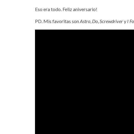
Eso era todo. Feliz aniversario!
PD. Mis favoritas son
Astro
,
Do
,
Screwdriver
y
I F