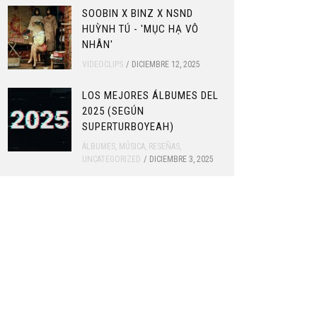
SOOBIN X BINZ X NSND
HUỲNH TÚ - 'MỤC HẠ VÔ
NHÂN'
VIDEOCLIPS
DICIEMBRE 12, 2025
LOS MEJORES ÁLBUMES DEL
2025 (SEGÚN
SUPERTURBOYEAH)
ÁLBUMES
,
MÚSICA
,
RESEÑAS
,
UNCATEGORIZED
DICIEMBRE 3, 2025