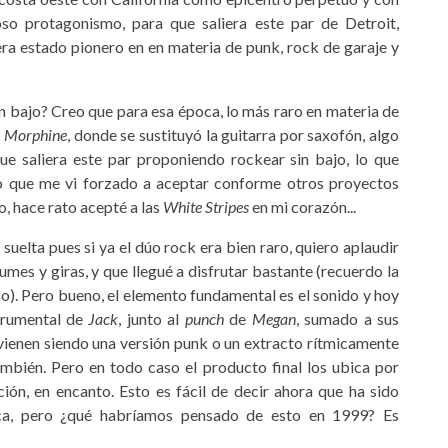
so protagonismo, para que saliera este par de Detroit,
ra estado pionero en en materia de punk, rock de garaje y
 bajo? Creo que para esa época, lo más raro en materia de
a
Morphine
, donde se sustituyó la guitarra por saxofón, algo
ue saliera este par proponiendo rockear sin bajo, lo que
o que me vi forzado a aceptar conforme otros proyectos
o, hace rato acepté a las
White Stripes
en mi corazón...
elta pues si ya el dúo rock era bien raro, quiero aplaudir
mes y giras, y que llegué a disfrutar bastante (recuerdo la
o). Pero bueno, el elemento fundamental es el sonido y hoy
strumental de
Jack
, junto al
punch
de
Megan
, sumado a sus
ienen siendo una versión punk o un extracto rítmicamente
también. Pero en todo caso el producto final los ubica por
ón, en encanto. Esto es fácil de decir ahora que ha sido
ca, pero ¿qué habríamos pensado de esto en 1999? Es