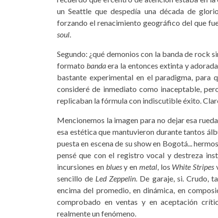
un Seattle que despedía una década de glorio
forzando el renacimiento geográfico del que fue
soul
.
Segundo: ¿qué demonios con la banda de rock sin
formato
banda
era la entonces extinta y adorad
bastante experimental en el paradigma, para q
consideré de inmediato como inaceptable, per
replicaban la fórmula con indiscutible éxito. Clar
Mencionemos la imagen para no dejar esa rueda su
esa estética que mantuvieron durante tantos álbu
puesta en escena de su show en Bogotá... hermos
pensé que con el registro vocal y destreza in
incursiones en
blues
y en
metal
, los
White Stripes
v
sencillo de
Led Zeppelin
. De garaje, si. Crudo, 
encima del promedio, en dinámica, en composici
comprobado en ventas y en aceptación críti
realmente un fenómeno.