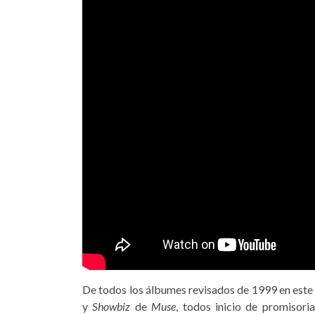
De todos los álbumes revisados de 1999 en este 
y
Showbiz
de
Muse
, todos inicio de promisori