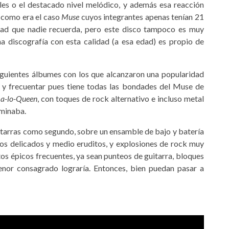
es o el destacado nivel melódico, y además esa reacción
, como era el caso
Muse
cuyos integrantes apenas tenían 21
dad que nadie recuerda, pero este disco tampoco es muy
na discografía con esta calidad (a esa edad) es propio de
iguientes álbumes con los que alcanzaron una popularidad
r y frecuentar pues tiene todas las bondades del Muse de
s
a-lo-Queen
, con toques de rock alternativo e incluso metal
rminaba.
itarras como segundo, sobre un ensamble de bajo y batería
dios delicados y medio eruditos, y explosiones de rock muy
s épicos frecuentes, ya sean punteos de guitarra, bloques
enor consagrado lograría. Entonces, bien puedan pasar a