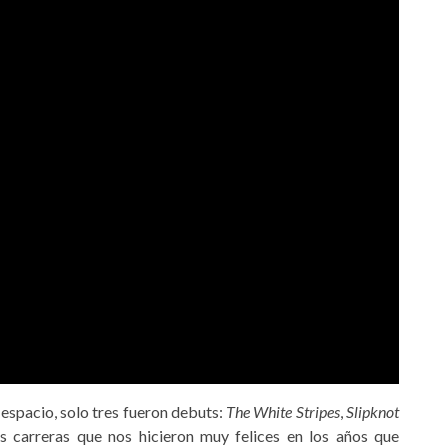
espacio, solo tres fueron debuts:
The White Stripes
,
Slipknot
as carreras que nos hicieron muy felices en los años que