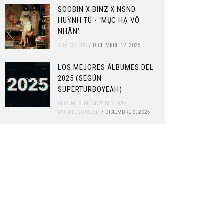
SOOBIN X BINZ X NSND
HUỲNH TÚ - 'MỤC HẠ VÔ
NHÂN'
VIDEOCLIPS
DICIEMBRE 12, 2025
LOS MEJORES ÁLBUMES DEL
2025 (SEGÚN
SUPERTURBOYEAH)
ÁLBUMES
,
MÚSICA
,
RESEÑAS
,
UNCATEGORIZED
DICIEMBRE 3, 2025