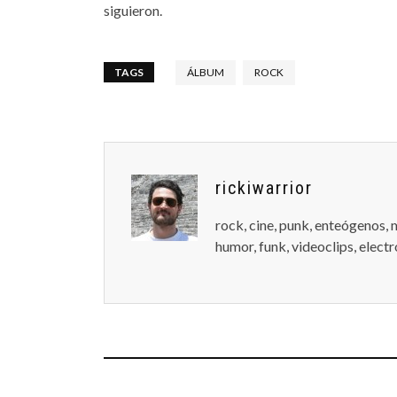
siguieron.
TAGS
ÁLBUM
ROCK
rickiwarrior
rock, cine, punk, enteógenos, 
humor, funk, videoclips, electró