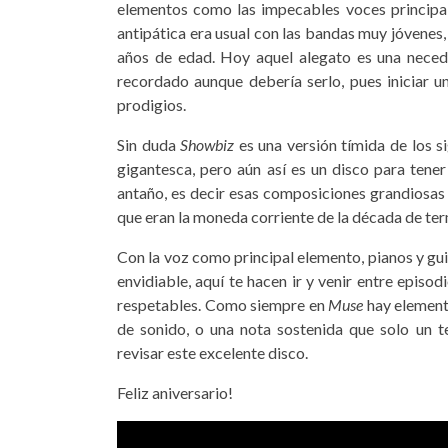
elementos como las impecables voces principal
antipática era usual con las bandas muy jóvenes
años de edad. Hoy aquel alegato es una nece
recordado aunque debería serlo, pues iniciar u
prodigios.
Sin duda
Showbiz
es una versión tímida de los s
gigantesca, pero aún así es un disco para tene
antaño, es decir esas composiciones grandiosa
que eran la moneda corriente de la década de te
Con la voz como principal elemento, pianos y gu
envidiable, aquí te hacen ir y venir entre episo
respetables. Como siempre en
Muse
hay elemento
de sonido, o una nota sostenida que solo un t
revisar este excelente disco.
Feliz aniversario!