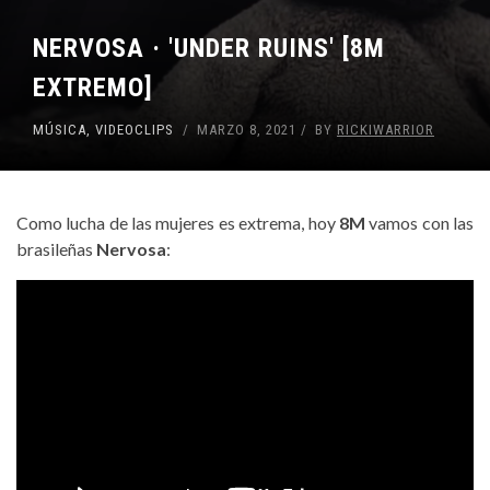
NERVOSA · 'UNDER RUINS' [8M
EXTREMO]
MÚSICA
,
VIDEOCLIPS
MARZO 8, 2021
BY
RICKIWARRIOR
Como lucha de las mujeres es extrema, hoy
8M
vamos con las
brasileñas
Nervosa
: