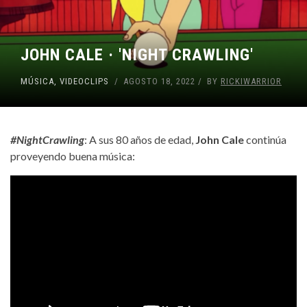
JOHN CALE · 'NIGHT CRAWLING'
MÚSICA
,
VIDEOCLIPS
AGOSTO 18, 2022
BY
RICKIWARRIOR
#NightCrawling
: A sus 80 años de edad,
John Cale
continúa
proveyendo buena música: