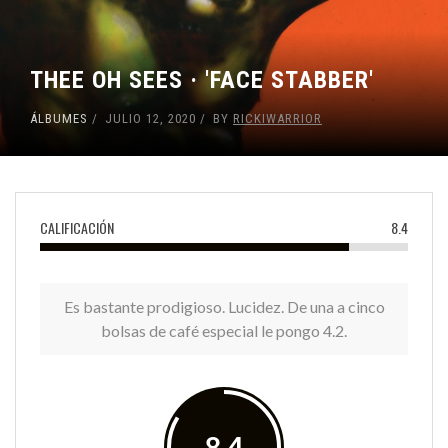
THEE OH SEES · 'FACE STABBER'
ÁLBUMES
JULIO 12, 2020
BY
RICKIWARRIOR
CALIFICACIÓN
8.4
Es bastante prodigioso. Lucidez. De una a cinco
bolsas de café especial le pongo 4.2.
8.4