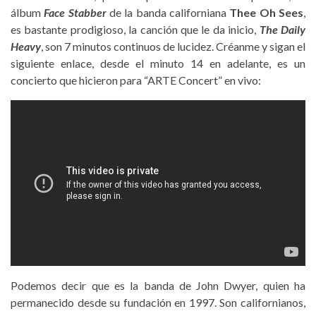
álbum
Face Stabber
de la banda californiana
Thee Oh Sees
,
es bastante prodigioso, la canción que le da inicio,
The Daily
Heavy
, son 7 minutos continuos de lucidez. Créanme y sigan el
siguiente enlace, desde el minuto 14 en adelante, es un
concierto que hicieron para “ARTE Concert” en vivo:
Podemos decir que es la banda de John Dwyer, quien ha
permanecido desde su fundación en 1997. Son californianos,