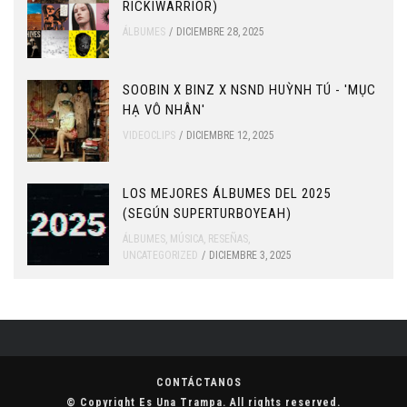
RICKIWARRIOR)
ÁLBUMES
DICIEMBRE 28, 2025
SOOBIN X BINZ X NSND HUỲNH TÚ - 'MỤC
HẠ VÔ NHÂN'
VIDEOCLIPS
DICIEMBRE 12, 2025
LOS MEJORES ÁLBUMES DEL 2025
(SEGÚN SUPERTURBOYEAH)
ÁLBUMES
,
MÚSICA
,
RESEÑAS
,
UNCATEGORIZED
DICIEMBRE 3, 2025
CONTÁCTANOS
© Copyright
Es Una Trampa
. All rights reserved.