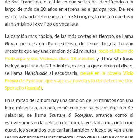
de San Francisco, el estilo en que se les ha identificado a lo
largo de más de 20 años en escena, es el
garage rock
. De ese
estilo, la banda referencia a
The Stooges
, la misma que tuvo
al mismísimo Iggy Pop de vocalista.
La canción más rápida, de las más cortas en tiempo, se llama
Gholu
, pero es un disco extenso, de temas largos. Tengan
presente que hay una canción de 21 minutos,
todo el álbum de
Polikarpa y sus Viciosas dura 18 minutos
y
Thee Oh Sees
incluye aquí una de 21 minutos, es con la que cierran el disco,
se llama
Henchlock
, al escucharla,
pensé en la novela
Vicio
Propio
de Pynchon, que viaje esa novela y la del detective Doc
Sportello (leanla!)
.
En la mitad del álbum hay una canción de 14 minutos con una
letra minúscula, ojo acá, minúscula por su extensión, sólo 47
palabras, se llama
Scutum & Scorpius
, arranca como si
estuviéramos en la película de
Tron
, la verdad a mí la intro me
gustó, los segundos que cantan también, y luego se van a una
sesión experimental instrumental, creo que la letra expone un