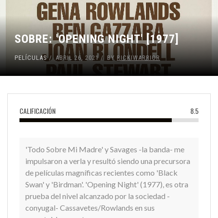
SOBRE: 'OPENING NIGHT' [1977]
PELÍCULAS
ABRIL 26, 2021
BY
RICKIWARRIOR
CALIFICACIÓN
8.5
'Todo Sobre Mi Madre' y Savages -la banda- me
impulsaron a verla y resultó siendo una precursora
de películas magníficas recientes como 'Black
Swan' y 'Birdman'. 'Opening Night' (1977), es otra
prueba del nivel alcanzado por la sociedad -
conyugal- Cassavetes/Rowlands en sus