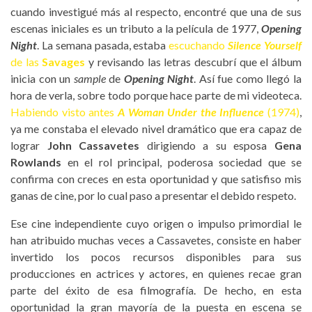
cuando investigué más al respecto, encontré que una de sus
escenas iniciales es un tributo a la película de 1977,
Opening
Night
. La semana pasada, estaba
escuchando
Silence Yourself
de las
Savages
y revisando las letras descubrí que el álbum
inicia con un
sample
de
Opening Night
. Así fue como llegó la
hora de verla, sobre todo porque hace parte de mi videoteca.
Habiendo visto antes
A Woman Under the Influence
(1974)
,
ya me constaba el elevado nivel dramático que era capaz de
lograr
John Cassavetes
dirigiendo a su esposa
Gena
Rowlands
en el rol principal, poderosa sociedad que se
confirma con creces en esta oportunidad y que satisfiso mis
ganas de cine, por lo cual paso a presentar el debido respeto.
Ese cine independiente cuyo origen o impulso primordial le
han atribuido muchas veces a Cassavetes, consiste en haber
invertido los pocos recursos disponibles para sus
producciones en actrices y actores, en quienes recae gran
parte del éxito de esa filmografía. De hecho, en esta
oportunidad la gran mayoría de la puesta en escena se