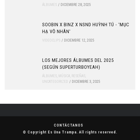
ÁLBUMES
DICIEMBRE 28, 2025
SOOBIN X BINZ X NSND HUỲNH TÚ - 'MỤC
HẠ VÔ NHÂN'
VIDEOCLIPS
DICIEMBRE 12, 2025
LOS MEJORES ÁLBUMES DEL 2025
(SEGÚN SUPERTURBOYEAH)
ÁLBUMES
,
MÚSICA
,
RESEÑAS
,
UNCATEGORIZED
DICIEMBRE 3, 2025
CONTÁCTANOS
© Copyright
Es Una Trampa
. All rights reserved.