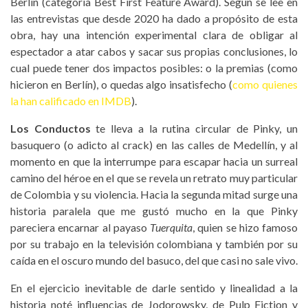
Berlín (categoría Best First Feature Award). Según se lee en
las entrevistas que desde 2020 ha dado a propósito de esta
obra, hay una intención experimental clara de obligar al
espectador a atar cabos y sacar sus propias conclusiones, lo
cual puede tener dos impactos posibles: o la premias (como
hicieron en Berlín), o quedas algo insatisfecho (
como quienes
la han calificado en IMDB
).
Los Conductos
te lleva a la rutina circular de Pinky, un
basuquero (o adicto al crack) en las calles de Medellín, y al
momento en que la interrumpe para escapar hacia un surreal
camino del héroe en el que se revela un retrato muy particular
de Colombia y su violencia. Hacia la segunda mitad surge una
historia paralela que me gustó mucho en la que Pinky
pareciera encarnar al payaso
Tuerquita
, quien se hizo famoso
por su trabajo en la televisión colombiana y también por su
caída en el oscuro mundo del basuco, del que casi no sale vivo.
En el ejercicio inevitable de darle sentido y linealidad a la
historia noté influencias de Jodorowsky, de Pulp Fiction y