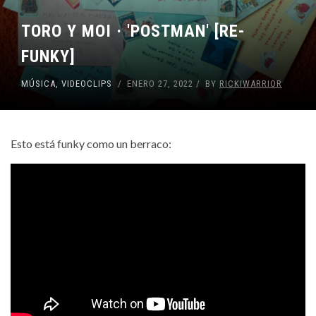
TORO Y MOI · 'POSTMAN' [RE-
FUNKY]
MÚSICA
,
VIDEOCLIPS
ENERO 27, 2022
BY
RICKIWARRIOR
Esto está funky como un berraco: