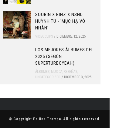
SOOBIN X BINZ X NSND
HUỲNH TÚ - 'MỤC HẠ VÔ
NHÂN'
VIDEOCLIPS
DICIEMBRE 12, 2025
LOS MEJORES ÁLBUMES DEL
2025 (SEGÚN
SUPERTURBOYEAH)
ÁLBUMES
,
MÚSICA
,
RESEÑAS
,
UNCATEGORIZED
DICIEMBRE 3, 2025
© Copyright
Es Una Trampa
. All rights reserved.