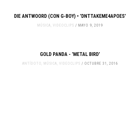
DIE ANTWOORD (CON G-BOY) • 'DNTTAKEME4APOES'
MÚSICA
,
VIDEOCLIPS
MAYO 9, 2019
GOLD PANDA - 'METAL BIRD'
ANTÍDOTO
,
MÚSICA
,
VIDEOCLIPS
OCTUBRE 31, 2016