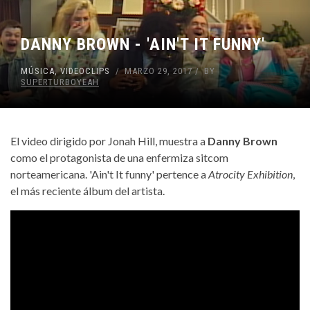
DANNY BROWN - 'AIN'T IT FUNNY'
MÚSICA
,
VIDEOCLIPS
MARZO 29, 2017
BY
SUPERTURBOYEAH
El video dirigido por Jonah Hill, muestra a
Danny Brown
como el protagonista de una enfermiza sitcom
norteamericana. 'Ain't It funny' pertence a
Atrocity Exhibition
,
el más reciente álbum del artista.