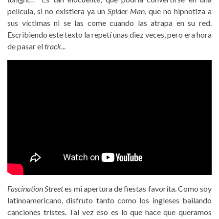
película, si no existiera ya un
Spider Man
, que no hipnotiza a
sus víctimas ni se las come cuando las atrapa en su red.
Escribiendo este texto la repetí unas diez veces, pero era hora
de pasar el
track
...
Fascination Street
es mi apertura de fiestas favorita. Como soy
latinoamericano, disfruto tanto como los ingleses bailando
canciones tristes. Tal vez eso es lo que hace que queramos