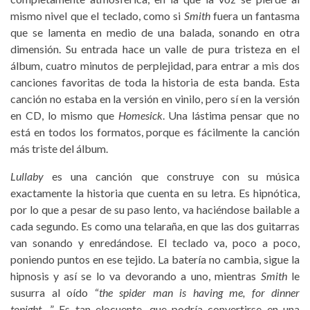
mismo nivel que el teclado, como si
Smith
fuera un fantasma
que se lamenta en medio de una balada, sonando en otra
dimensión. Su entrada hace un valle de pura tristeza en el
álbum, cuatro minutos de perplejidad, para entrar a mis dos
canciones favoritas de toda la historia de esta banda. Esta
canción no estaba en la versión en vinilo, pero sí en la versión
en CD, lo mismo que
Homesick
. Una lástima pensar que no
está en todos los formatos, porque es fácilmente la canción
más triste del álbum.
Lullaby
es una canción que construye con su música
exactamente la historia que cuenta en su letra. Es hipnótica,
por lo que a pesar de su paso lento, va haciéndose bailable a
cada segundo. Es como una telaraña, en que las dos guitarras
van sonando y enredándose. El teclado va, poco a poco,
poniendo puntos en ese tejido. La batería no cambia, sigue la
hipnosis y así se lo va devorando a uno, mientras
Smith
le
susurra al oído “
the
spider man is having me, for dinner
tonight…
” Es tan elocuente, que podría convertirse en una