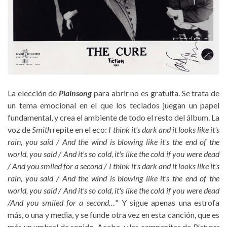
La elección de
Plainsong
para abrir no es gratuita. Se trata de
un tema emocional en el que los teclados juegan un papel
fundamental, y crea el ambiente de todo el resto del álbum. La
voz de
Smith
repite en el eco:
I think it's dark and it looks like it's
rain, you said /
And the wind is blowing like it's the end of the
world, you said / And it's so cold, it's like the cold if you were dead
/ And you smiled for a second / I think it's dark and it looks like it's
rain, you said / And the wind is blowing like it's the end of the
world, you said / And it's so cold, it's like the cold if you were dead
/And you smiled for a second…
" Y sigue apenas una estrofa
más, o una y media, y se funde otra vez en esta canción, que es
más un umbral de sonido. Acaba, y las campanitas de
Pictures