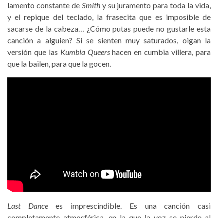
lamento constante de
Smith
y su juramento para toda la vida,
y el repique del teclado, la frasecita que es imposible de
sacarse de la cabeza… ¿Cómo putas puede no gustarle esta
canción a alguien? Si se sienten muy saturados, oigan la
versión que las
Kumbia Queers
hacen en cumbia villera, para
que la bailen, para que la gocen.
Last Dance
es imprescindible. Es una canción casi
completamente atmosférica, en la que la voz se pierde al