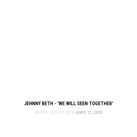
JEHNNY BETH - 'WE WILL SEEN TOGETHER'
MÚSICA
,
VIDEOCLIPS
JUNIO 12, 2020